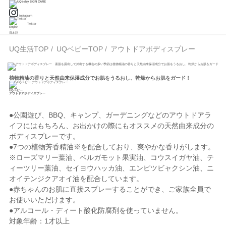
Instagram
Twitter
English
・
日本語
UQ生活TOP
UQベビーTOP
アウトドアボディスプレー
植物精油の香りと天然由来保湿成分でお肌をうるおし、乾燥からお肌をガード！
UQベビー
アウトドアボディスプレー
●公園遊び、BBQ、キャンプ、ガーデニングなどのアウトドアラ
イフにはもちろん、お出かけの際にもオススメの天然由来成分の
ボディスプレーです。
●7つの植物芳香精油
※
を配合しており、爽やかな香りがします。
※ローズマリー葉油、ベルガモット果実油、コウスイガヤ油、テ
ィーツリー葉油、セイヨウハッカ油、エンピツビャクシン油、ニ
オイテンジクアオイ油を配合しています。
●赤ちゃんのお肌に直接スプレーすることができ、ご家族全員で
お使いいただけます。
●アルコール・ディート酸化防腐剤を使っていません。
対象年齢：1才以上