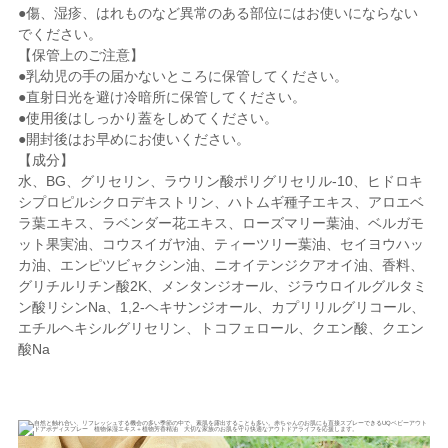
●傷、湿疹、はれものなど異常のある部位にはお使いにならない
でください。
【保管上のご注意】
●乳幼児の手の届かないところに保管してください。
●直射日光を避け冷暗所に保管してください。
●使用後はしっかり蓋をしめてください。
●開封後はお早めにお使いください。
【成分】
水、BG、グリセリン、ラウリン酸ポリグリセリル‐10、ヒドロキ
シプロピルシクロデキストリン、ハトムギ種子エキス、アロエベ
ラ葉エキス、ラベンダー花エキス、ローズマリー葉油、ベルガモ
ット果実油、コウスイガヤ油、ティーツリー葉油、セイヨウハッ
カ油、エンピツビャクシン油、ニオイテンジクアオイ油、香料、
グリチルリチン酸2K、メンタンジオール、ジラウロイルグルタミ
ン酸リシンNa、1,2‐ヘキサンジオール、カプリリルグリコール、
エチルヘキシルグリセリン、トコフェロール、クエン酸、クエン
酸Na