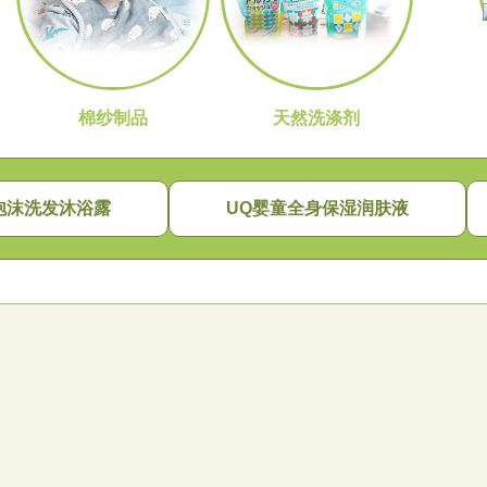
棉纱制品
天然洗涤剂
泡沫洗发沐浴露
UQ婴童全身保湿润肤液